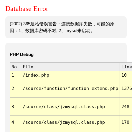
Database Error
(2002) 365建站错误警告：连接数据库失败，可能的原
因：1、数据库密码不对; 2、mysql未启动。
PHP Debug
No.
File
Line
1
/index.php
10
2
/source/function/function_extend.php
1376
3
/source/class/jzmysql.class.php
248
4
/source/class/jzmysql.class.php
170